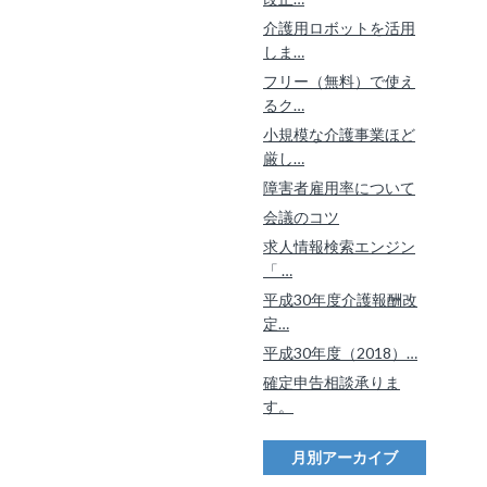
介護用ロボットを活用
しま…
フリー（無料）で使え
るク…
小規模な介護事業ほど
厳し…
障害者雇用率について
会議のコツ
求人情報検索エンジン
「 …
平成30年度介護報酬改
定…
平成30年度（2018）…
確定申告相談承りま
す。
月別アーカイブ